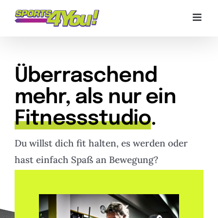
Zum
Inhalt
springen
Überraschend
mehr, als nur ein
Fitnessstudio
.
Du willst dich fit halten, es werden oder
hast einfach Spaß an Bewegung?
Dann bist du bei uns genau richtig!